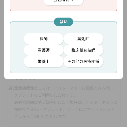
ら解約可能です。
はい
Q.
生活習慣病DXの薬事上の区分は何になりますか。
医師
薬剤師
A.
医療機器プログラムクラスⅠ相当になります。
看護師
臨床検査技師
栄養士
その他の医療関係
Q.
生活習慣病DXを利用可能な機器はどんなものがあ
りますか。
A.
医療機関側としては、インターネットに接続できるPC・
タブレットでご利用いただけます。
患者様が問診等ご回答いただく場合は、インターネットに
接続できるPC・タブレット、若しくはスマートフォンア
プリからご利用いただけます。