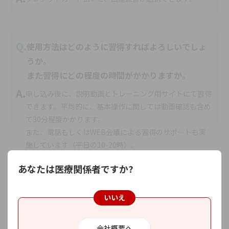
Q.
使用方法はどのように習得すればよろしいでしょ
うか。
また習得にどの程度の時間がかかりますか。
A.
申し込み後に、説明動画とトレーニング用サイトにて習得
できます。平均的に、基本操作に関しては動画確認も含め
て30分程度かかります。
また、電話もしくはWEB会議による習得のサポートも実
施しています（平日の10-20時）。
あなたは医療関係者ですか?
Q.
無料トライアル後や契約中に解約する場合は、ど
いいえ
うすればよいでしょうか。
A.
申し込み後に案内される管理画面がありますので、そこか
会社概要へ