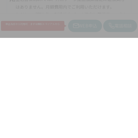
はありません。月額費用内でご利用いただけます。
ただし、ご契約後、別途外来データ提出加算機能への申し
込みが必要となります。
申込当日から利用可 まずは無料トライアルから
WEB申込
電話相談
また、6月以降(予定)には充実管理加算(旧：外来データ提
出加算)機能のみをご利用いただけるプランの新設を予定
しております。
生活習慣病DX トップ
生活習慣病DX 製品機能